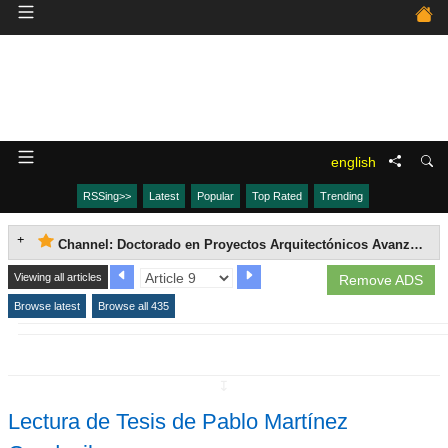
english
RSSing>>
Latest
Popular
Top Rated
Trending
Channel: Doctorado en Proyectos Arquitectónicos Avanzados
Viewing all articles
Remove ADS
Browse latest
Browse all 435
↧
Lectura de Tesis de Pablo Martínez